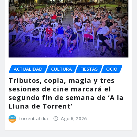
ACTUALIDAD
CULTURA
FIESTAS
OCIO
Tributos, copla, magia y tres
sesiones de cine marcará el
segundo fin de semana de ‘A la
Lluna de Torrent’
torrent al dia
Ago 6, 2026