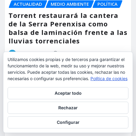
ACTUALIDAD
MEDIO AMBIENTE
POLÍTICA
Torrent restaurará la cantera
de la Serra Perenxisa como
balsa de laminación frente a las
lluvias torrenciales
torrent al dia
Ago 5, 2026
Utilizamos cookies propias y de terceros para garantizar el
funcionamiento de la web, medir su uso y mejorar nuestros
servicios. Puede aceptar todas las cookies, rechazar las no
necesarias o configurar sus preferencias.
Política de cookies
Deja un comentario
Privacidad y cookies: este sitio usa cookies. Si continúas navegando
Aceptar todo
por él, aceptas su uso.
Para obtener más información, incluido cómo gestionar las cookies,
Rechazar
consulta:
Política de cookies
Configurar