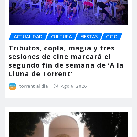
ACTUALIDAD
CULTURA
FIESTAS
OCIO
Tributos, copla, magia y tres
sesiones de cine marcará el
segundo fin de semana de ‘A la
Lluna de Torrent’
torrent al dia
Ago 6, 2026