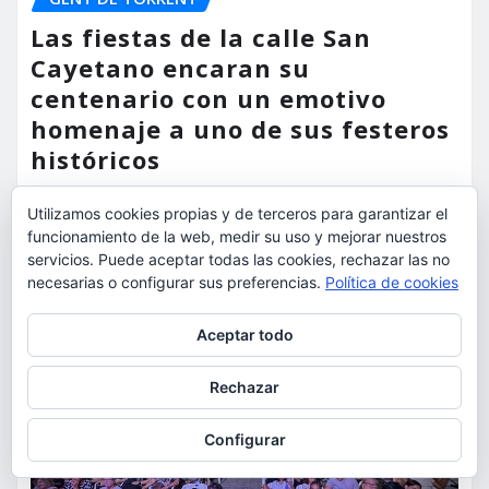
Las fiestas de la calle San
Cayetano encaran su
centenario con un emotivo
homenaje a uno de sus festeros
históricos
torrent al dia
Ago 6, 2026
Utilizamos cookies propias y de terceros para garantizar el
funcionamiento de la web, medir su uso y mejorar nuestros
servicios. Puede aceptar todas las cookies, rechazar las no
necesarias o configurar sus preferencias.
Política de cookies
Privacidad y cookies: este sitio usa cookies. Si continúas navegando
Aceptar todo
por él, aceptas su uso.
Para obtener más información, incluido cómo gestionar las cookies,
Rechazar
consulta:
Política de cookies
Configurar