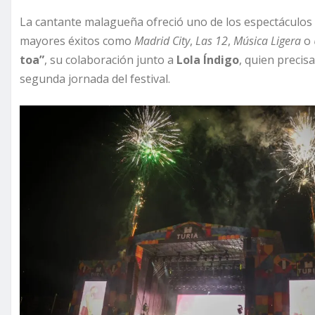
La cantante malagueña ofreció uno de los espectáculos
mayores éxitos como
Madrid City
,
Las 12
,
Música Ligera
o
toa”
, su colaboración junto a
Lola Índigo
, quien precis
segunda jornada del festival.