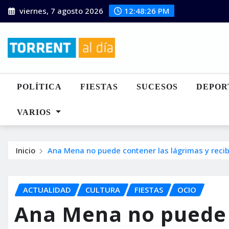
Saltar
viernes, 7 agosto 2026
12:48:27 PM
al
contenido
POLÍTICA
FIESTAS
SUCESOS
DEPOR
VARIOS
Inicio
Ana Mena no puede contener las lágrimas y recib
ACTUALIDAD
CULTURA
FIESTAS
OCIO
Ana Mena no puede 