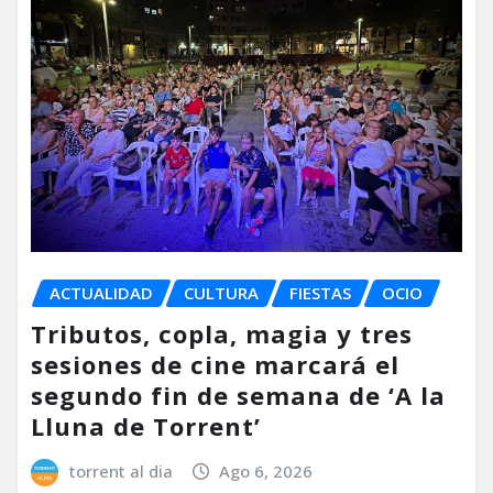
ACTUALIDAD
CULTURA
FIESTAS
OCIO
Tributos, copla, magia y tres
sesiones de cine marcará el
segundo fin de semana de ‘A la
Lluna de Torrent’
torrent al dia
Ago 6, 2026