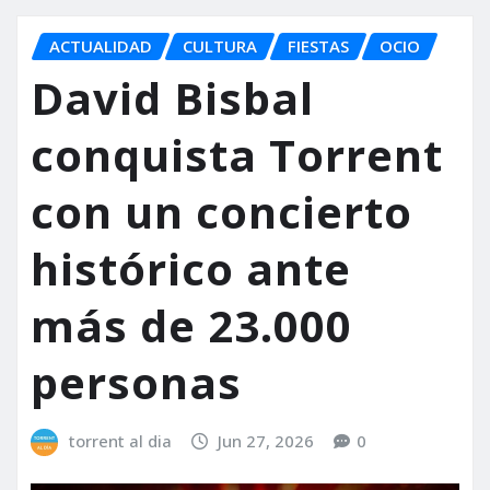
ACTUALIDAD
CULTURA
FIESTAS
OCIO
David Bisbal
conquista Torrent
con un concierto
histórico ante
más de 23.000
personas
torrent al dia
Jun 27, 2026
0