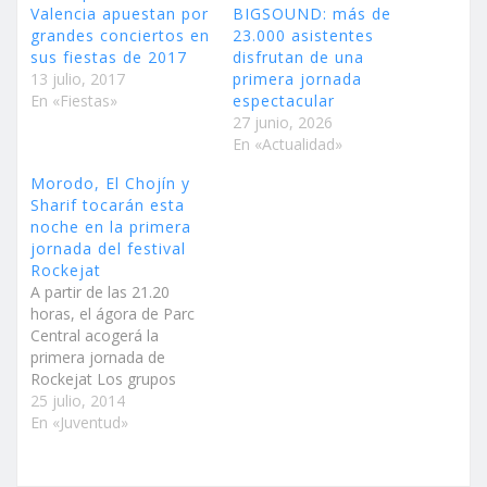
Valencia apuestan por
BIGSOUND: más de
grandes conciertos en
23.000 asistentes
sus fiestas de 2017
disfrutan de una
13 julio, 2017
primera jornada
En «Fiestas»
espectacular
27 junio, 2026
En «Actualidad»
Morodo, El Chojín y
Sharif tocarán esta
noche en la primera
jornada del festival
Rockejat
A partir de las 21.20
horas, el ágora de Parc
Central acogerá la
primera jornada de
Rockejat Los grupos
locales Funkiwi’s, Eleness
25 julio, 2014
y LFK2 deleitarán al
En «Juventud»
público del festival Hoy, a
partir de las 21.20 horas,