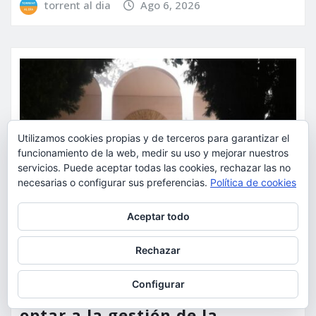
torrent al dia
Ago 6, 2026
Utilizamos cookies propias y de terceros para garantizar el
funcionamiento de la web, medir su uso y mejorar nuestros
servicios. Puede aceptar todas las cookies, rechazar las no
necesarias o configurar sus preferencias.
Política de cookies
Privacidad y cookies: este sitio usa cookies. Si continúas navegando
Aceptar todo
por él, aceptas su uso.
Para obtener más información, incluido cómo gestionar las cookies,
Rechazar
consulta:
Política de cookies
ACTUALIDAD
DEPORTES
ECONOMÍA
Configurar
Hasta el 4 de septiembre para
optar a la gestión de la