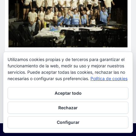
ACTUALIDAD
FIESTAS
OCIO
Utilizamos cookies propias y de terceros para garantizar el
funcionamiento de la web, medir su uso y mejorar nuestros
Los vecinos de El Pantano se
servicios. Puede aceptar todas las cookies, rechazar las no
reúnen alrededor de las paellas
necesarias o configurar sus preferencias.
Política de cookies
para celebrar sus fiestas
Privacidad y cookies: este sitio usa cookies. Si continúas navegando
Aceptar todo
por él, aceptas su uso.
torrent al dia
Ago 9, 2026
Para obtener más información, incluido cómo gestionar las cookies,
Rechazar
consulta:
Política de cookies
Configurar