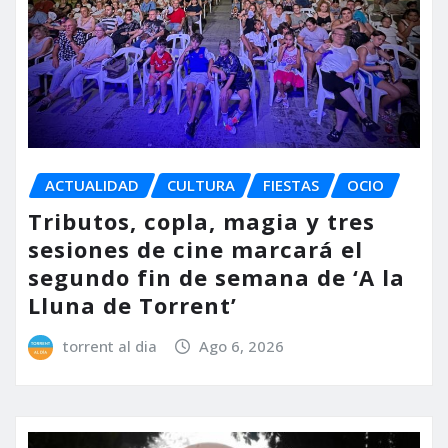
ACTUALIDAD
CULTURA
FIESTAS
OCIO
Tributos, copla, magia y tres
sesiones de cine marcará el
segundo fin de semana de ‘A la
Lluna de Torrent’
torrent al dia
Ago 6, 2026