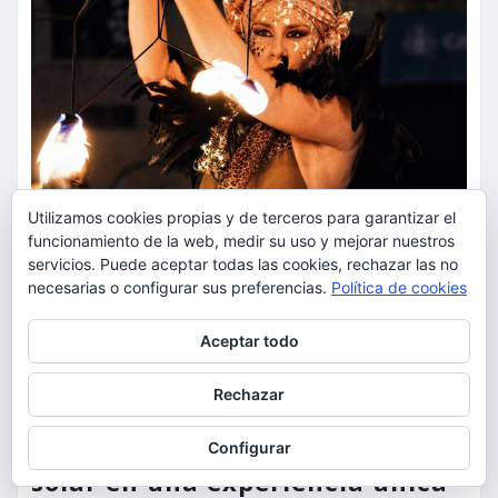
Utilizamos cookies propias y de terceros para garantizar el
funcionamiento de la web, medir su uso y mejorar nuestros
servicios. Puede aceptar todas las cookies, rechazar las no
necesarias o configurar sus preferencias.
Política de cookies
Privacidad y cookies: este sitio usa cookies. Si continúas navegando
Aceptar todo
por él, aceptas su uso.
Para obtener más información, incluido cómo gestionar las cookies,
Rechazar
consulta:
Política de cookies
ACTUALIDAD
OCIO
Bonaire convierte el eclipse
Configurar
solar en una experiencia única