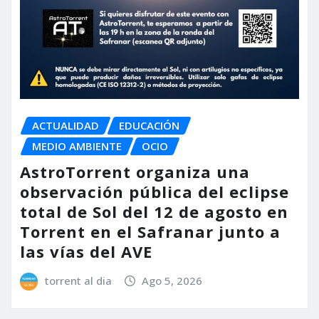
ACTUALIDAD
EDUCACIÓN
MEDIO AMBIENTE
OCIO
AstroTorrent organiza una
observación pública del eclipse
total de Sol del 12 de agosto en
Torrent en el Safranar junto a
las vías del AVE
torrent al dia
Ago 5, 2026