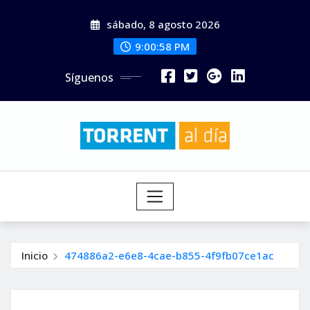
Saltar
sábado, 8 agosto 2026
al
contenido
9:00:59 PM
Síguenos
Inicio
474886a2-e6e8-4cae-b855-4f9fb07ce1ac