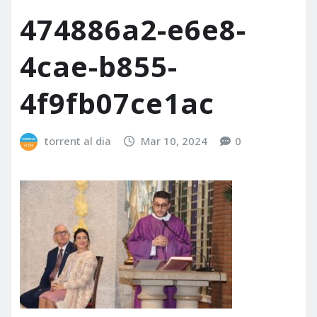
474886a2-e6e8-
4cae-b855-
4f9fb07ce1ac
torrent al dia
Mar 10, 2024
0