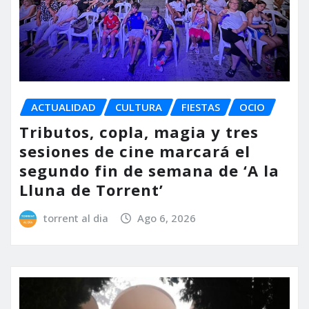
ACTUALIDAD
CULTURA
FIESTAS
OCIO
Tributos, copla, magia y tres
sesiones de cine marcará el
segundo fin de semana de ‘A la
Lluna de Torrent’
torrent al dia
Ago 6, 2026