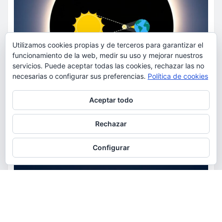
Utilizamos cookies propias y de terceros para garantizar el
funcionamiento de la web, medir su uso y mejorar nuestros
servicios. Puede aceptar todas las cookies, rechazar las no
necesarias o configurar sus preferencias.
Política de cookies
Privacidad y cookies: este sitio usa cookies. Si continúas navegando
Aceptar todo
por él, aceptas su uso.
Para obtener más información, incluido cómo gestionar las cookies,
Rechazar
consulta:
Política de cookies
Configurar
ACTUALIDAD
EDUCACIÓN
MEDIO AMBIENTE
OCIO