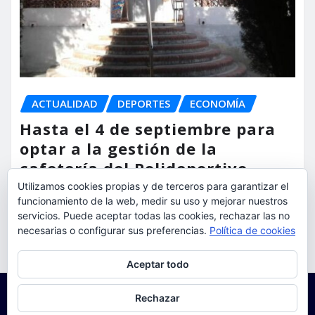
ACTUALIDAD
DEPORTES
ECONOMÍA
Hasta el 4 de septiembre para
optar a la gestión de la
cafetería del Polideportivo
Anabel Medina de Torrent
Utilizamos cookies propias y de terceros para garantizar el
funcionamiento de la web, medir su uso y mejorar nuestros
servicios. Puede aceptar todas las cookies, rechazar las no
torrent al dia
Ago 6, 2026
necesarias o configurar sus preferencias.
Política de cookies
Privacidad y cookies: este sitio usa cookies. Si continúas navegando
Aceptar todo
por él, aceptas su uso.
Para obtener más información, incluido cómo gestionar las cookies,
Rechazar
consulta:
Política de cookies