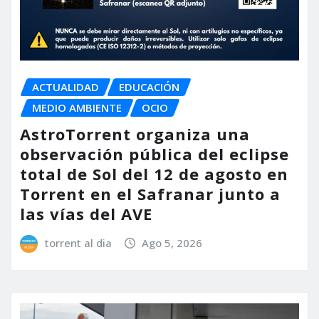
ACTUALIDAD
EDUCACIÓN
MEDIO AMBIENTE
OCIO
AstroTorrent organiza una
observación pública del eclipse
total de Sol del 12 de agosto en
Torrent en el Safranar junto a
las vías del AVE
torrent al dia
Ago 5, 2026