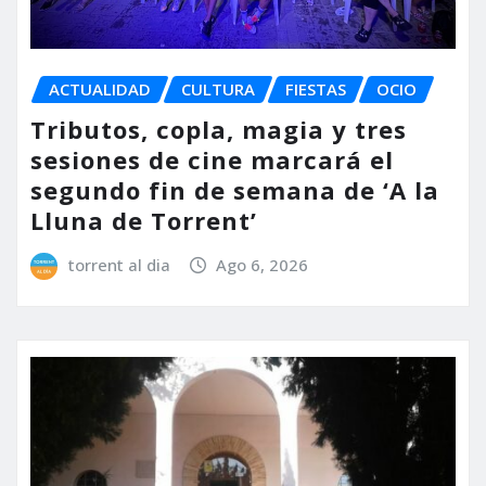
ACTUALIDAD
CULTURA
FIESTAS
OCIO
Tributos, copla, magia y tres
sesiones de cine marcará el
segundo fin de semana de ‘A la
Lluna de Torrent’
torrent al dia
Ago 6, 2026