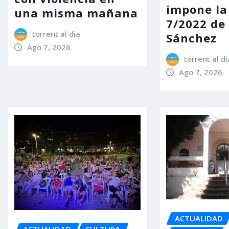
impone la
una misma mañana
7/2022 de
torrent al dia
Sánchez
Ago 7, 2026
torrent al di
Ago 7, 2026
ACTUALIDAD
ACTUALIDAD
CULTURA