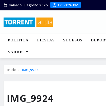
Saltar
sábado, 8 agosto 2026
12:53:27 PM
al
contenido
POLÍTICA
FIESTAS
SUCESOS
DEPOR
VARIOS
Inicio
IMG_9924
IMG_9924