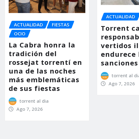
ACTUALIDAD
ACTUALIDAD
FIESTAS
Torrent ca
OCIO
responsab
La Cabra honra la
vertidos i
tradición del
endurece 
rossejat torrentí en
sanciones
una de las noches
torrent al di
más emblemáticas
Ago 7, 2026
de sus fiestas
torrent al dia
Ago 7, 2026