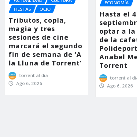
ECONOMÍA
FIESTAS
OCIO
Hasta el 4
Tributos, copla,
septiembr
magia y tres
optar a la
sesiones de cine
de la cafe
marcará el segundo
Polidepor
fin de semana de ‘A
Anabel Me
la Lluna de Torrent’
Torrent
torrent al dia
torrent al di
Ago 6, 2026
Ago 6, 2026