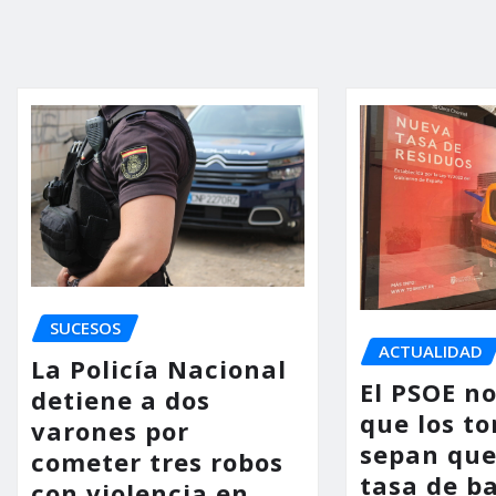
SUCESOS
ACTUALIDAD
La Policía Nacional
El PSOE n
detiene a dos
que los to
varones por
sepan que
cometer tres robos
tasa de b
con violencia en