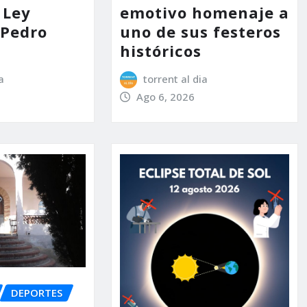
 Ley
emotivo homenaje a
 Pedro
uno de sus festeros
históricos
a
torrent al dia
Ago 6, 2026
DEPORTES