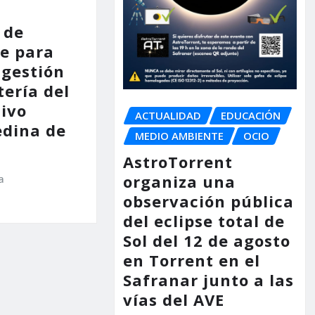
 de
e para
 gestión
tería del
tivo
ACTUALIDAD
EDUCACIÓN
dina de
MEDIO AMBIENTE
OCIO
AstroTorrent
organiza una
a
observación pública
del eclipse total de
Sol del 12 de agosto
en Torrent en el
Safranar junto a las
vías del AVE