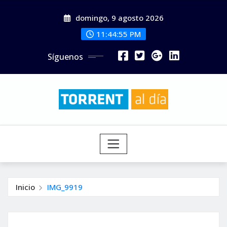
Saltar
domingo, 9 agosto 2026
al
contenido
11:44:57 PM
Síguenos
Inicio
IMG_9919