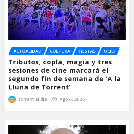
ACTUALIDAD
CULTURA
FIESTAS
OCIO
Tributos, copla, magia y tres
sesiones de cine marcará el
segundo fin de semana de ‘A la
Lluna de Torrent’
torrent al dia
Ago 6, 2026