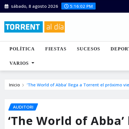
Saltar
sábado, 8 agosto 2026
5:16:04 PM
al
contenido
POLÍTICA
FIESTAS
SUCESOS
DEPOR
VARIOS
Inicio
‘The World of Abba’ llega a Torrent el próximo vi
AUDITORI
‘The World of Abba’ 