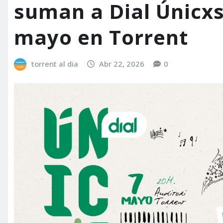
suman a Dial Únicxs
mayo en Torrent
torrent al dia
Abr 22, 2026
0