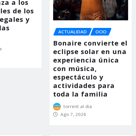
za a los
les de los
legales y
las
ACTUALIDAD
OCIO
Bonaire convierte el
a
eclipse solar en una
experiencia única
con música,
espectáculo y
actividades para
toda la familia
torrent al dia
Ago 7, 2026