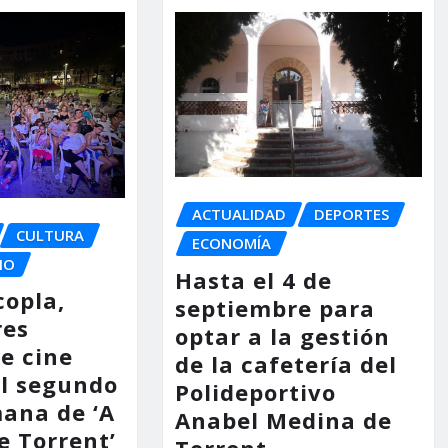
ACTUALIDAD
DEPORTES
CULTURA
ECONOMÍA
IO
Hasta el 4 de
copla,
septiembre para
res
optar a la gestión
e cine
de la cafetería del
l segundo
Polideportivo
mana de ‘A
Anabel Medina de
e Torrent’
Torrent