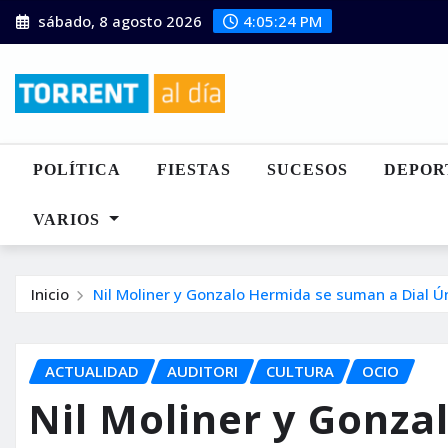
Saltar
sábado, 8 agosto 2026
4:05:26 PM
al
contenido
POLÍTICA
FIESTAS
SUCESOS
DEPOR
VARIOS
Inicio
Nil Moliner y Gonzalo Hermida se suman a Dial Ú
ACTUALIDAD
AUDITORI
CULTURA
OCIO
Nil Moliner y Gonza