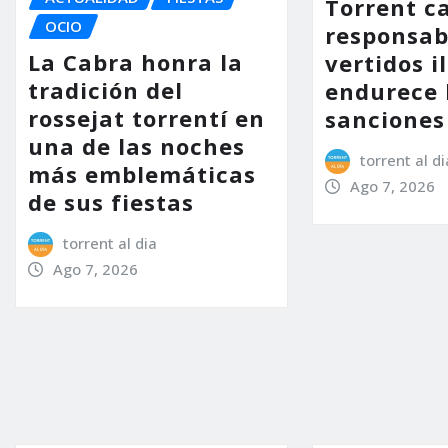
Torrent ca
OCIO
responsab
La Cabra honra la
vertidos i
tradición del
endurece 
rossejat torrentí en
sanciones
una de las noches
torrent al di
más emblemáticas
Ago 7, 2026
de sus fiestas
torrent al dia
Ago 7, 2026