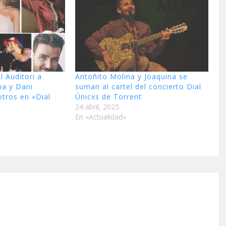
l Auditori a
Antoñito Molina y Joaquina se
na y Dani
suman al cartel del concierto Dial
otros en «Dial
Únicxs de Torrent
24 abril, 2025
En «Actualidad»