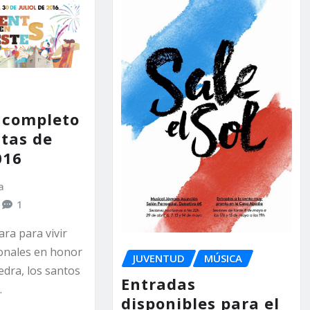
 completo
stas de
016
a
1
ra para vivir
ronales en honor
JUVENTUD
MÚSICA
Pedra, los santos
Entradas
…
disponibles para el