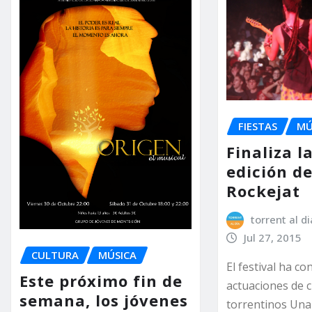
FIESTAS
MÚ
Finaliza l
edición de
Rockejat
torrent al di
Jul 27, 2015
CULTURA
MÚSICA
El festival ha co
Este próximo fin de
actuaciones de 
semana, los jóvenes
torrentinos Una 