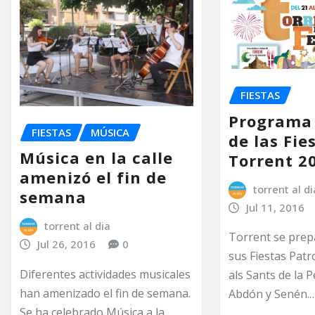
FIESTAS
Programa
FIESTAS
MÚSICA
de las Fie
Música en la calle
Torrent 2
amenizó el fin de
torrent al di
semana
Jul 11, 2016
torrent al dia
Torrent se prepa
Jul 26, 2016
0
sus Fiestas Pat
Diferentes actividades musicales
als Sants de la 
han amenizado el fin de semana.
Abdón y Senén.
Se ha celebrado Música a la