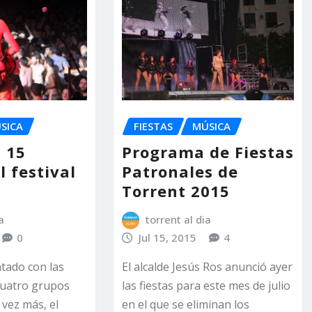
FIESTAS
MÚSICA
SICA
Programa de Fiestas
a 15
Patronales de
l festival
Torrent 2015
torrent al dia
a
Jul 15, 2015
4
0
El alcalde Jesús Ros anunció ayer
ntado con las
las fiestas para este mes de julio
cuatro grupos
en el que se eliminan los
vez más, el