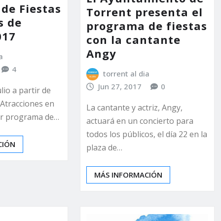
de Fiestas
Torrent presenta el
s de
programa de fiestas
017
con la cantante
Angy
a
4
torrent al dia
Jun 27, 2017
0
ulio a partir de
e Atracciones en
La cantante y actriz, Angy,
Ver programa de…
actuará en un concierto para
todos los públicos, el día 22 en la
CIÓN
plaza de…
MÁS INFORMACIÓN