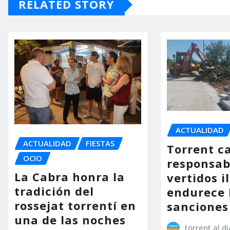
RELATED STORY
ACTUALIDAD
ACTUALIDAD
FIESTAS
Torrent ca
OCIO
responsab
La Cabra honra la
vertidos i
tradición del
endurece 
rossejat torrentí en
sanciones
una de las noches
torrent al di