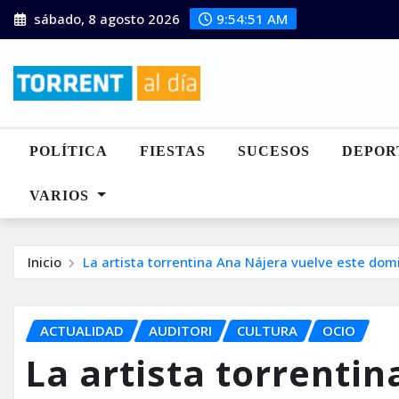
Saltar
sábado, 8 agosto 2026
9:54:52 AM
al
contenido
POLÍTICA
FIESTAS
SUCESOS
DEPOR
VARIOS
Inicio
La artista torrentina Ana Nájera vuelve este domi
ACTUALIDAD
AUDITORI
CULTURA
OCIO
La artista torrenti