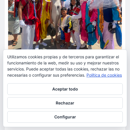
Utilizamos cookies propias y de terceros para garantizar el
funcionamiento de la web, medir su uso y mejorar nuestros
servicios. Puede aceptar todas las cookies, rechazar las no
ACTUALIDAD
CULTURA
FIESTAS
necesarias o configurar sus preferencias.
Política de cookies
La comunidad ecuatoriana de
Privacidad y cookies: este sitio usa cookies. Si continúas navegando
Torrent celebra la festividad de
Aceptar todo
por él, aceptas su uso.
la Virgen del Cisne
Para obtener más información, incluido cómo gestionar las cookies,
Rechazar
consulta:
Política de cookies
torrent al dia
Ago 9, 2026
Configurar