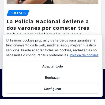
SUCESOS
La Policía Nacional detiene a
dos varones por cometer tres
robos con violencia en una
misma mañana
Utilizamos cookies propias y de terceros para garantizar el
funcionamiento de la web, medir su uso y mejorar nuestros
servicios. Puede aceptar todas las cookies, rechazar las no
torrent al dia
Ago 7, 2026
necesarias o configurar sus preferencias.
Política de cookies
Privacidad y cookies: este sitio usa cookies. Si continúas navegando
Aceptar todo
por él, aceptas su uso.
Para obtener más información, incluido cómo gestionar las cookies,
Rechazar
consulta:
Política de cookies
Configurar
Copyright © 2025 | Funciona con
WordPress
|
Seattle