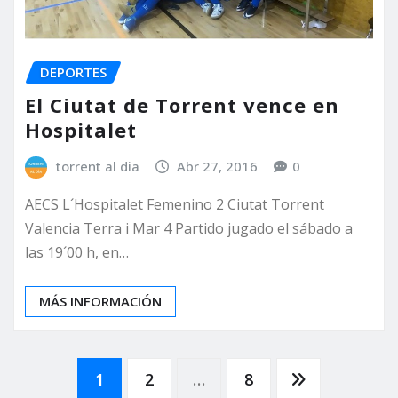
DEPORTES
El Ciutat de Torrent vence en
Hospitalet
torrent al dia
Abr 27, 2016
0
AECS L´Hospitalet Femenino 2 Ciutat Torrent
Valencia Terra i Mar 4 Partido jugado el sábado a
las 19´00 h, en…
MÁS INFORMACIÓN
Paginación
1
2
…
8