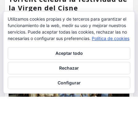
la Virgen del Cisne
Utilizamos cookies propias y de terceros para garantizar el
torrent al dia
Ago 9, 2026
funcionamiento de la web, medir su uso y mejorar nuestros
servicios. Puede aceptar todas las cookies, rechazar las no
necesarias o configurar sus preferencias.
Política de cookies
Privacidad y cookies: este sitio usa cookies. Si continúas navegando
Aceptar todo
por él, aceptas su uso.
Para obtener más información, incluido cómo gestionar las cookies,
Rechazar
consulta:
Política de cookies
Configurar
ACTUALIDAD
FIESTAS
OCIO