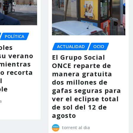
POLÍTICA
oles
ACTUALIDAD
OCIO
su verano
El Grupo Social
mientras
ONCE reparte de
no recorta
manera gratuita
l
dos millones de
le
gafas seguras para
ver el eclipse total
a
de sol del 12 de
agosto
torrent al dia