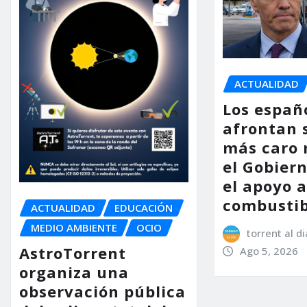
ACTUALIDAD
Los españ
afrontan 
más caro 
el Gobier
el apoyo a
combustib
ACTUALIDAD
EDUCACIÓN
MEDIO AMBIENTE
OCIO
torrent al di
AstroTorrent
Ago 5, 2026
organiza una
observación pública