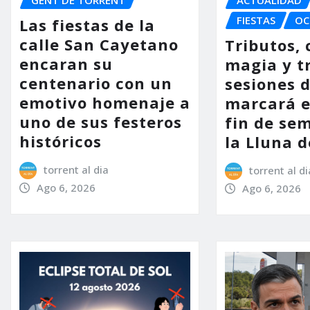
FIESTAS
OC
Las fiestas de la
calle San Cayetano
Tributos, 
encaran su
magia y t
centenario con un
sesiones d
emotivo homenaje a
marcará e
uno de sus festeros
fin de se
históricos
la Lluna d
torrent al dia
torrent al di
Ago 6, 2026
Ago 6, 2026