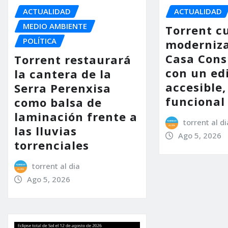
ACTUALIDAD
ACTUALIDAD
MEDIO AMBIENTE
Torrent c
POLÍTICA
moderniza
Casa Consi
Torrent restaurará
con un ed
la cantera de la
accesible,
Serra Perenxisa
funcional
como balsa de
laminación frente a
torrent al di
las lluvias
Ago 5, 2026
torrenciales
torrent al dia
Ago 5, 2026