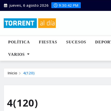
Saltar
jueves, 6 agosto 2026
9:30:43 PM
al
contenido
POLÍTICA
FIESTAS
SUCESOS
DEPOR
VARIOS
Inicio
4(120)
4(120)