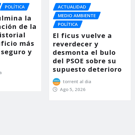
POLÍTICA
ACTUALIDAD
MEDIO AMBIENTE
ulmina la
POLÍTICA
ción de la
storial
El ficus vuelve a
ificio más
reverdecer y
 seguro y
desmonta el bulo
del PSOE sobre su
supuesto deterioro
a
torrent al dia
Ago 5, 2026