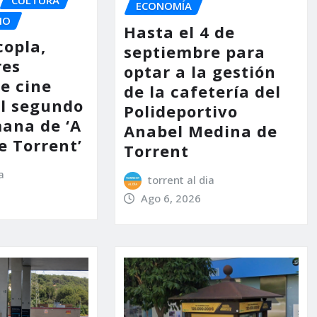
ECONOMÍA
IO
Hasta el 4 de
copla,
septiembre para
res
optar a la gestión
e cine
de la cafetería del
l segundo
Polideportivo
mana de ‘A
Anabel Medina de
e Torrent’
Torrent
a
torrent al dia
Ago 6, 2026