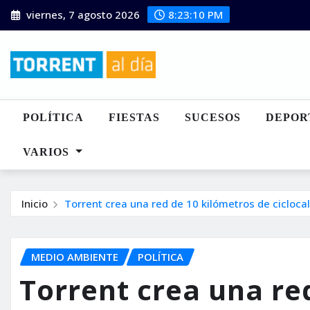
Saltar
viernes, 7 agosto 2026
8:23:12 PM
al
contenido
POLÍTICA
FIESTAS
SUCESOS
DEPOR
VARIOS
Inicio
Torrent crea una red de 10 kilómetros de ciclocal
MEDIO AMBIENTE
POLÍTICA
Torrent crea una re