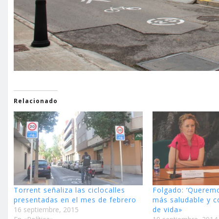
Relacionado
Torrent señaliza las ciclocalles
Folgado: ‘Querem
presentadas en el mes de febrero
más saludable y c
16 septiembre, 2015
de vida»