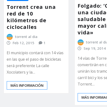
Folgado: 
Torrent crea una
una ciud
red de 10
saludable
kilómetros de
mayor cal
ciclocalles
vida»
torrent al dia
torrent al di
Feb 12, 2015
1
Sep 19, 2014
El municipio contará con 14 vías
14 vías de Torre
en las que el paso de bicicletas
convertirán en c
será preferente La calle
unirán los tramo
Xocolaters y la…
carril bici y los
Torrent…
MÁS INFORMACIÓN
MÁS INFORMA