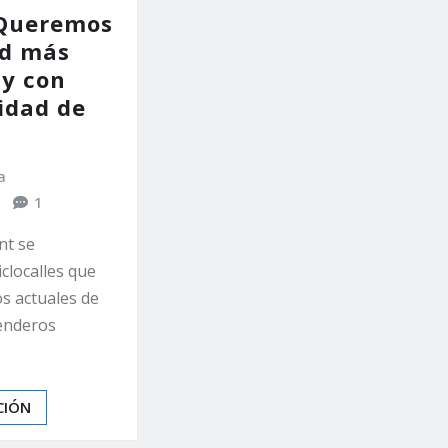
‘Queremos
ad más
 y con
idad de
a
1
nt se
iclocalles que
s actuales de
 senderos
CIÓN