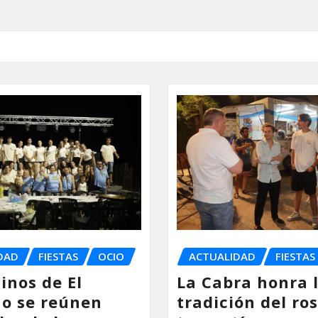
DAD
FIESTAS
OCIO
ACTUALIDAD
FIESTAS
inos de El
La Cabra honra 
o se reúnen
tradición del ro