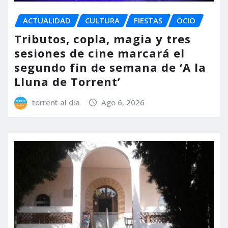
ACTUALIDAD
CULTURA
FIESTAS
OCIO
Tributos, copla, magia y tres
sesiones de cine marcará el
segundo fin de semana de ‘A la
Lluna de Torrent’
torrent al dia
Ago 6, 2026