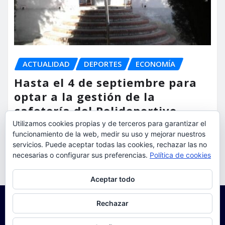
ACTUALIDAD
DEPORTES
ECONOMÍA
Hasta el 4 de septiembre para
optar a la gestión de la
cafetería del Polideportivo
Anabel Medina de Torrent
Utilizamos cookies propias y de terceros para garantizar el
funcionamiento de la web, medir su uso y mejorar nuestros
servicios. Puede aceptar todas las cookies, rechazar las no
torrent al dia
Ago 6, 2026
necesarias o configurar sus preferencias.
Política de cookies
Privacidad y cookies: este sitio usa cookies. Si continúas navegando
Aceptar todo
por él, aceptas su uso.
Para obtener más información, incluido cómo gestionar las cookies,
Rechazar
consulta:
Política de cookies