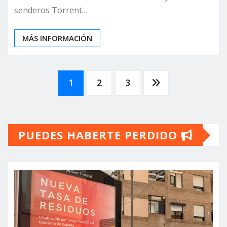
senderos Torrent…
MÁS INFORMACIÓN
Paginación
1
2
3
de
PUEDES HABERTE PERDIDO
entradas