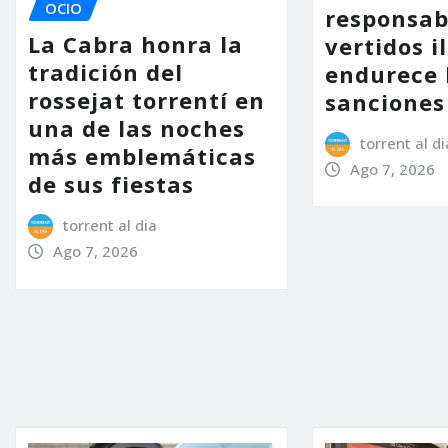
OCIO
responsab
La Cabra honra la
vertidos i
tradición del
endurece 
rossejat torrentí en
sanciones
una de las noches
torrent al di
más emblemáticas
Ago 7, 2026
de sus fiestas
torrent al dia
Ago 7, 2026