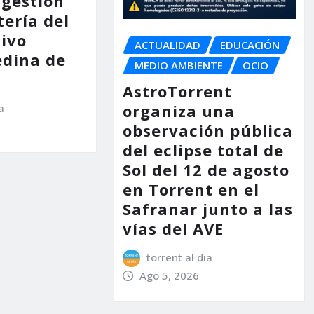
 gestión
tería del
tivo
ACTUALIDAD
EDUCACIÓN
dina de
MEDIO AMBIENTE
OCIO
AstroTorrent
organiza una
a
observación pública
del eclipse total de
Sol del 12 de agosto
en Torrent en el
Safranar junto a las
vías del AVE
torrent al dia
Ago 5, 2026