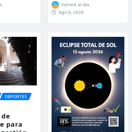
a
torrent al dia
Ago 6, 2026
DEPORTES
 de
e para