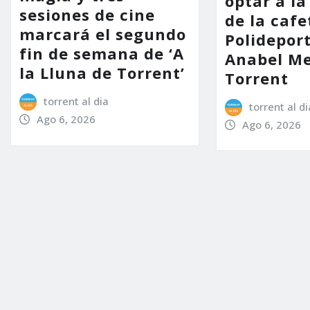
optar a la
sesiones de cine
de la cafe
marcará el segundo
Polidepor
fin de semana de ‘A
Anabel Me
la Lluna de Torrent’
Torrent
torrent al dia
torrent al di
Ago 6, 2026
Ago 6, 2026