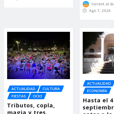
torrent al di
Ago 7, 2026
ACTUALIDAD
ACTUALIDAD
CULTURA
ECONOMÍA
FIESTAS
OCIO
Hasta el 4
Tributos, copla,
septiembr
magia y tres