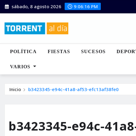
Saltar
sábado, 8 agosto 2026
9:06:17 PM
al
contenido
POLÍTICA
FIESTAS
SUCESOS
DEPOR
VARIOS
Inicio
b3423345-e94c-41a8-af53-efc13af38fe0
b3423345-e94c-41a8