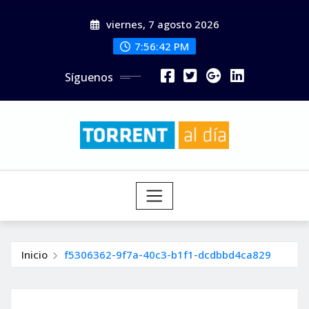
Saltar
viernes, 7 agosto 2026
al
contenido
7:56:44 PM
Síguenos
Inicio
f5306362-9f7a-40c3-b1f1-dcdbbd4ca829