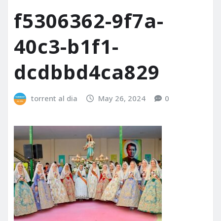
f5306362-9f7a-
40c3-b1f1-
dcdbbd4ca829
torrent al dia
May 26, 2024
0