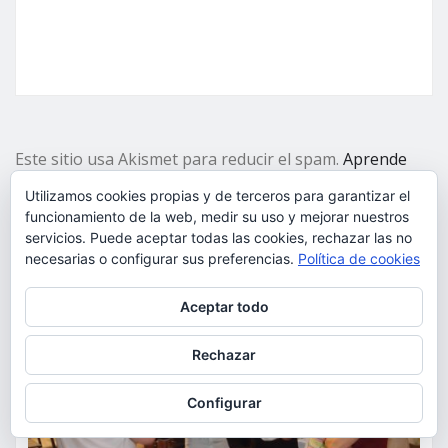
Este sitio usa Akismet para reducir el spam.
Aprende
cómo se procesan los datos de tus comentarios.
Utilizamos cookies propias y de terceros para garantizar el
PUEDES HABERTE PERDIDO
funcionamiento de la web, medir su uso y mejorar nuestros
servicios. Puede aceptar todas las cookies, rechazar las no
necesarias o configurar sus preferencias.
Política de cookies
Privacidad y cookies: este sitio usa cookies. Si continúas navegando
Aceptar todo
por él, aceptas su uso.
Para obtener más información, incluido cómo gestionar las cookies,
Rechazar
consulta:
Política de cookies
Configurar