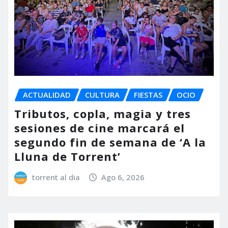
ACTUALIDAD
CULTURA
FIESTAS
OCIO
Tributos, copla, magia y tres
sesiones de cine marcará el
segundo fin de semana de ‘A la
Lluna de Torrent’
torrent al dia
Ago 6, 2026