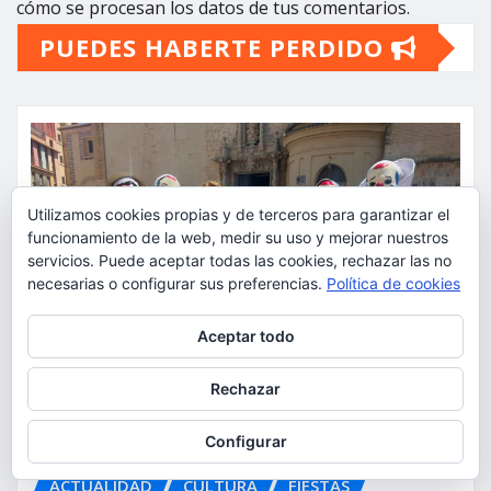
cómo se procesan los datos de tus comentarios.
PUEDES HABERTE PERDIDO
Utilizamos cookies propias y de terceros para garantizar el
funcionamiento de la web, medir su uso y mejorar nuestros
servicios. Puede aceptar todas las cookies, rechazar las no
necesarias o configurar sus preferencias.
Política de cookies
Privacidad y cookies: este sitio usa cookies. Si continúas navegando
Aceptar todo
por él, aceptas su uso.
Para obtener más información, incluido cómo gestionar las cookies,
Rechazar
consulta:
Política de cookies
Configurar
ACTUALIDAD
CULTURA
FIESTAS