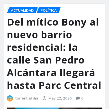
ACTUALIDAD
POLÍTICA
Del mítico Bony al
nuevo barrio
residencial: la
calle San Pedro
Alcántara llegará
hasta Parc Central
torrent al dia
May 22, 2026
0