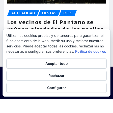
ACTUALIDAD
FIESTAS
OCIO
Los vecinos de El Pantano se
reúnen alrededor de las paellas
para celebrar sus fiestas
Utilizamos cookies propias y de terceros para garantizar el
funcionamiento de la web, medir su uso y mejorar nuestros
servicios. Puede aceptar todas las cookies, rechazar las no
torrent al dia
Ago 9, 2026
necesarias o configurar sus preferencias.
Política de cookies
Privacidad y cookies: este sitio usa cookies. Si continúas navegando
Aceptar todo
por él, aceptas su uso.
Para obtener más información, incluido cómo gestionar las cookies,
Rechazar
consulta:
Política de cookies
Configurar
Copyright © 2025 | Funciona con
WordPress
|
Seattle
News
de
ThemeArile