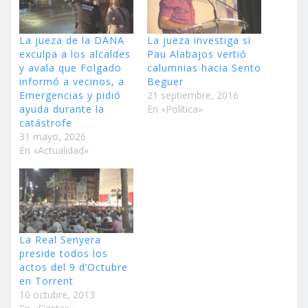
La jueza de la DANA
La jueza investiga si
exculpa a los alcaldes
Pau Alabajos vertió
y avala que Folgado
calumnias hacia Sento
informó a vecinos, a
Beguer
Emergencias y pidió
21 septiembre, 2016
ayuda durante la
En «Política»
catástrofe
31 mayo, 2026
En «Actualidad»
La Real Senyera
preside todos los
actos del 9 d’Octubre
en Torrent
10 octubre, 2013