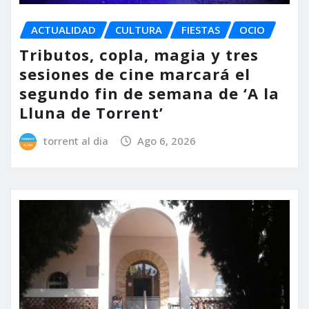
ACTUALIDAD
CULTURA
FIESTAS
OCIO
Tributos, copla, magia y tres
sesiones de cine marcará el
segundo fin de semana de ‘A la
Lluna de Torrent’
torrent al dia
Ago 6, 2026