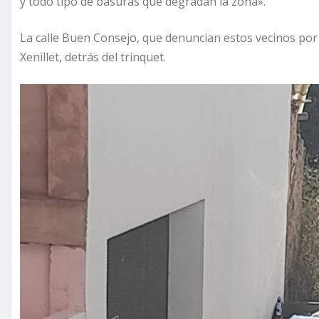
y todo tipo de basuras que degradan la zona».
La calle Buen Consejo, que denuncian estos vecinos por 
Xenillet, detrás del trinquet.