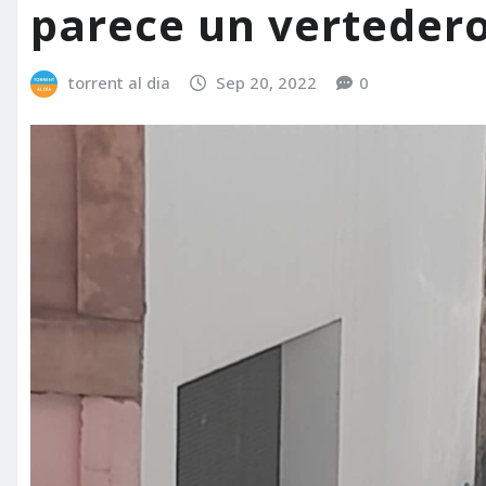
parece un verteder
torrent al dia
Sep 20, 2022
0