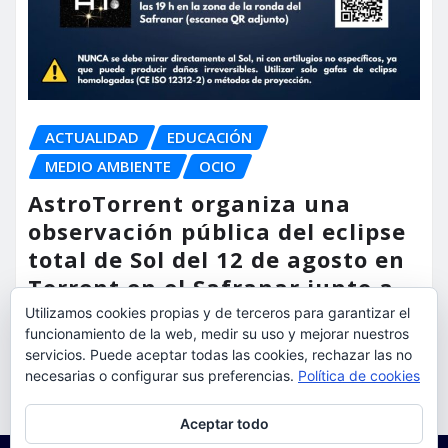
ACTUALIDAD
EDUCACIÓN
MEDIO AMBIENTE
OCIO
AstroTorrent organiza una
observación pública del eclipse
total de Sol del 12 de agosto en
Torrent en el Safranar junto a
las vías del AVE
Utilizamos cookies propias y de terceros para garantizar el
funcionamiento de la web, medir su uso y mejorar nuestros
torrent al dia
Ago 5, 2026
servicios. Puede aceptar todas las cookies, rechazar las no
necesarias o configurar sus preferencias.
Política de cookies
Privacidad y cookies: este sitio usa cookies. Si continúas navegando
Aceptar todo
por él, aceptas su uso.