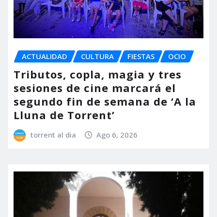
ACTUALIDAD
CULTURA
FIESTAS
OCIO
Tributos, copla, magia y tres
sesiones de cine marcará el
segundo fin de semana de ‘A la
Lluna de Torrent’
torrent al dia
Ago 6, 2026