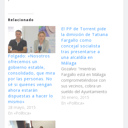
Relacionado
El PP de Torrent pide
la dimisión de Tatiana
Fargallo como
concejal socialista
tras presentarse a
Folgado: «Nosotros
una alcaldía en
ofrecemos un
Málaga
gobierno estable,
Gozalvo: “mientras
consolidado, que mira
Fargallo está en Málaga
por las personas. No
comprometiéndose con
sé si quienes vengan
sus vecinos, cobra un
ahora estarán
sueldo del Ayuntamiento
dispuestas a hacer lo
por trabajar media
30 enero, 2015
mismo»
jornada en Torrent, no
En «Política»
28 mayo, 2015
en Málaga” “es un
En «Política»
engaño a los torrentinos,
que con su dinero y sus
impuestos, están