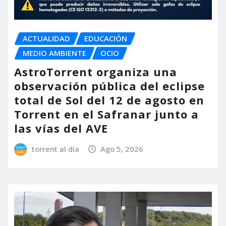
ACTUALIDAD
EDUCACIÓN
MEDIO AMBIENTE
OCIO
AstroTorrent organiza una
observación pública del eclipse
total de Sol del 12 de agosto en
Torrent en el Safranar junto a
las vías del AVE
torrent al dia
Ago 5, 2026