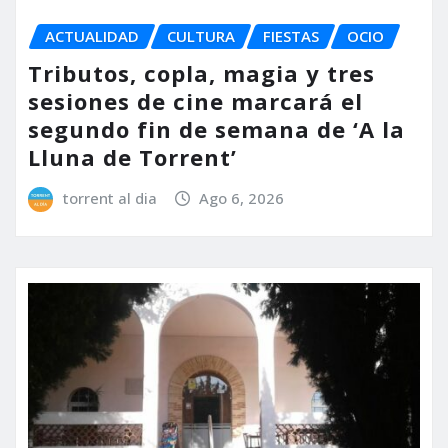
ACTUALIDAD
CULTURA
FIESTAS
OCIO
Tributos, copla, magia y tres
sesiones de cine marcará el
segundo fin de semana de ‘A la
Lluna de Torrent’
torrent al dia
Ago 6, 2026