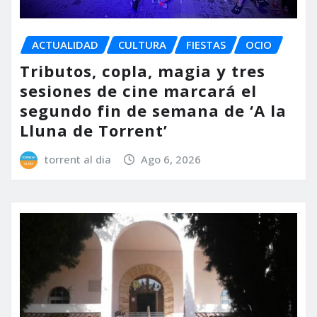
ACTUALIDAD
CULTURA
FIESTAS
OCIO
Tributos, copla, magia y tres
sesiones de cine marcará el
segundo fin de semana de ‘A la
Lluna de Torrent’
torrent al dia
Ago 6, 2026