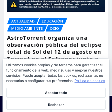
ACTUALIDAD
EDUCACIÓN
MEDIO AMBIENTE
OCIO
AstroTorrent organiza una
observación pública del eclipse
total de Sol del 12 de agosto en
Torrent en el Safranar junto a
las vías del AVE
Utilizamos cookies propias y de terceros para garantizar el
funcionamiento de la web, medir su uso y mejorar nuestros
torrent al dia
Ago 5, 2026
servicios. Puede aceptar todas las cookies, rechazar las no
necesarias o configurar sus preferencias.
Política de cookies
Privacidad y cookies: este sitio usa cookies. Si continúas navegando
Aceptar todo
por él, aceptas su uso.
Para obtener más información, incluido cómo gestionar las cookies,
Rechazar
consulta:
Política de cookies