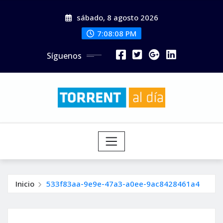
Saltar
sábado, 8 agosto 2026
al
contenido
7:08:10 PM
Síguenos
Inicio
533f83aa-9e9e-47a3-a0ee-9ac8428461a4