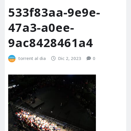
533f83aa-9e9e-
47a3-a0ee-
9ac8428461a4
torrent al dia
Dic 2, 2023
0