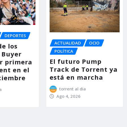
DEPORTES
ACTUALIDAD
OCIO
de los
POLÍTICA
 Buyer
El futuro Pump
or primera
Track de Torrent ya
ent en el
está en marcha
ciembre
torrent al dia
a
Ago 4, 2026