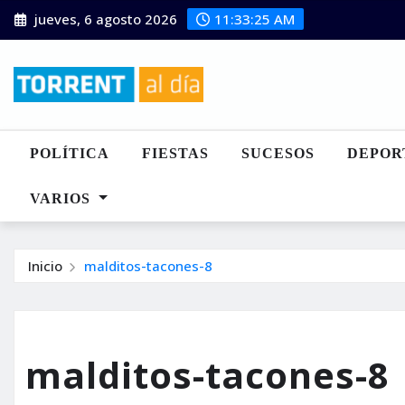
Saltar
jueves, 6 agosto 2026
11:33:26 AM
al
contenido
POLÍTICA
FIESTAS
SUCESOS
DEPOR
VARIOS
Inicio
malditos-tacones-8
malditos-tacones-8