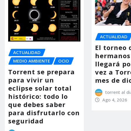
ACTUALIDAD
El torneo 
ACTUALIDAD
hermanos
MEDIO AMBIENTE
OCIO
llegará p
Torrent se prepara
vez a Torr
para vivir un
mes de di
eclipse solar total
torrent al di
histórico: todo lo
Ago 4, 2026
que debes saber
para disfrutarlo con
seguridad