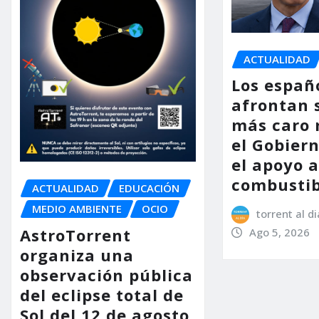
ACTUALIDAD
Los españ
afrontan 
más caro 
el Gobier
el apoyo a
combustib
ACTUALIDAD
EDUCACIÓN
MEDIO AMBIENTE
OCIO
torrent al di
AstroTorrent
Ago 5, 2026
organiza una
observación pública
del eclipse total de
Sol del 12 de agosto