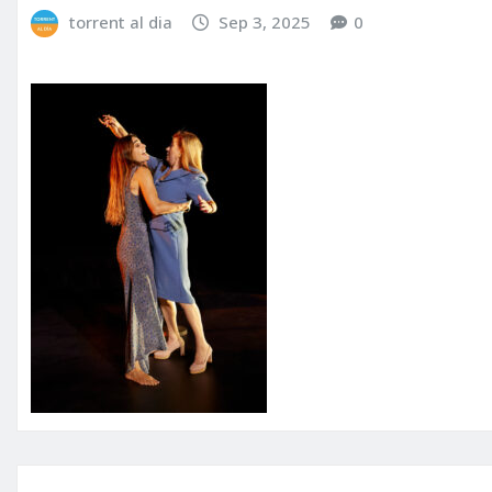
torrent al dia
Sep 3, 2025
0