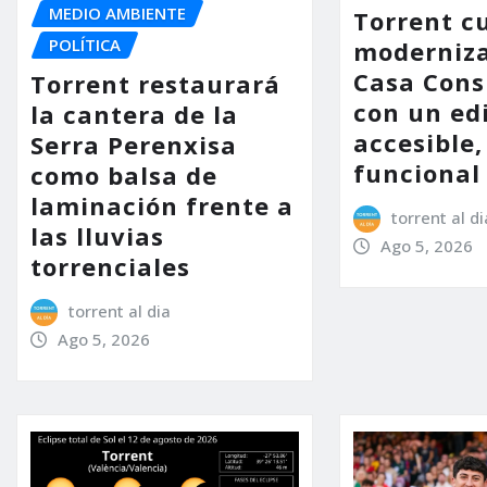
MEDIO AMBIENTE
Torrent c
POLÍTICA
moderniza
Casa Consi
Torrent restaurará
con un ed
la cantera de la
accesible,
Serra Perenxisa
funcional
como balsa de
laminación frente a
torrent al di
las lluvias
Ago 5, 2026
torrenciales
torrent al dia
Ago 5, 2026