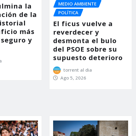
MEDIO AMBIENTE
ulmina la
POLÍTICA
ción de la
storial
El ficus vuelve a
ificio más
reverdecer y
 seguro y
desmonta el bulo
del PSOE sobre su
supuesto deterioro
a
torrent al dia
Ago 5, 2026