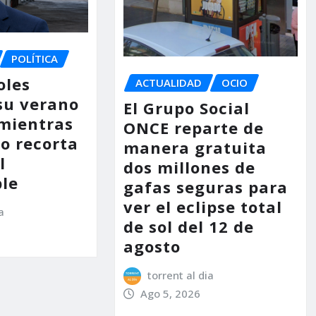
POLÍTICA
oles
ACTUALIDAD
OCIO
su verano
El Grupo Social
mientras
ONCE reparte de
no recorta
manera gratuita
l
dos millones de
le
gafas seguras para
ver el eclipse total
a
de sol del 12 de
agosto
torrent al dia
Ago 5, 2026