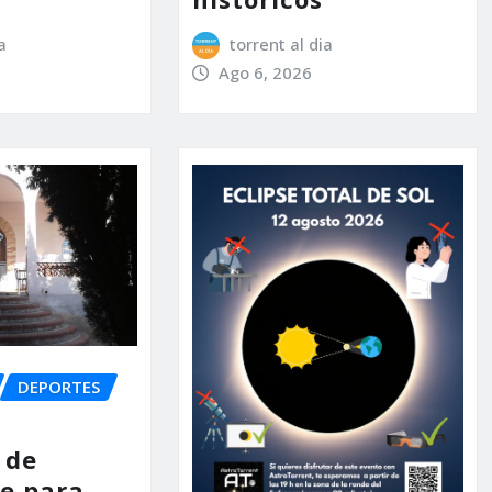
a
torrent al dia
Ago 6, 2026
DEPORTES
 de
e para