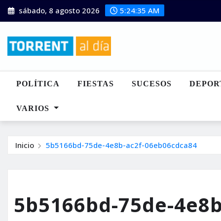
Saltar
sábado, 8 agosto 2026
5:24:36 AM
al
contenido
POLÍTICA
FIESTAS
SUCESOS
DEPOR
VARIOS
Inicio
5b5166bd-75de-4e8b-ac2f-06eb06cdca84
5b5166bd-75de-4e8b