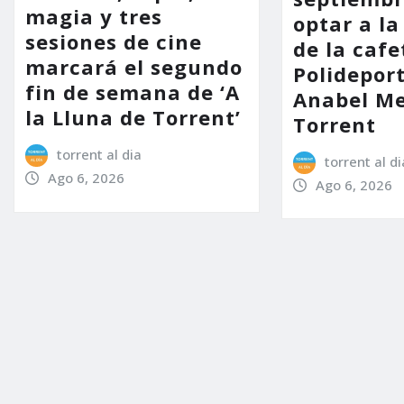
magia y tres
optar a la
sesiones de cine
de la cafe
marcará el segundo
Polidepor
fin de semana de ‘A
Anabel Me
la Lluna de Torrent’
Torrent
torrent al dia
torrent al di
Ago 6, 2026
Ago 6, 2026