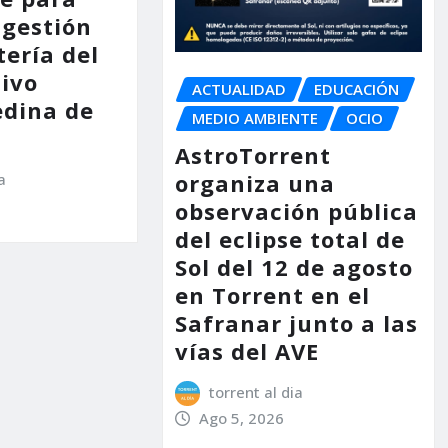
 gestión
tería del
tivo
ACTUALIDAD
EDUCACIÓN
dina de
MEDIO AMBIENTE
OCIO
AstroTorrent
organiza una
a
observación pública
del eclipse total de
Sol del 12 de agosto
en Torrent en el
Safranar junto a las
vías del AVE
torrent al dia
Ago 5, 2026