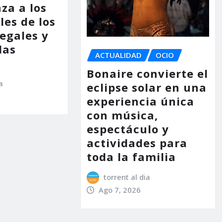
za a los
les de los
legales y
las
ACTUALIDAD
OCIO
Bonaire convierte el
a
eclipse solar en una
experiencia única
con música,
espectáculo y
actividades para
toda la familia
torrent al dia
Ago 7, 2026