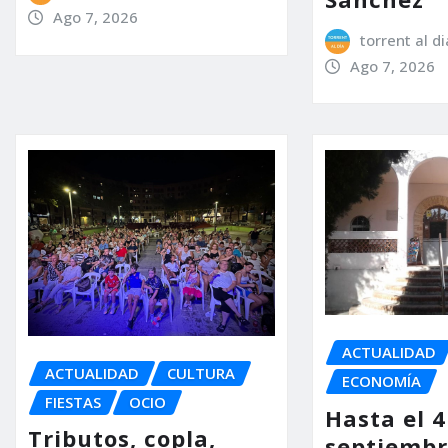
Ago 7, 2026
torrent al di
Ago 7, 2026
ACTUALIDAD
ACTUALIDAD
CULTURA
ECONOMÍA
FIESTAS
OCIO
Hasta el 4
Tributos, copla,
septiembr