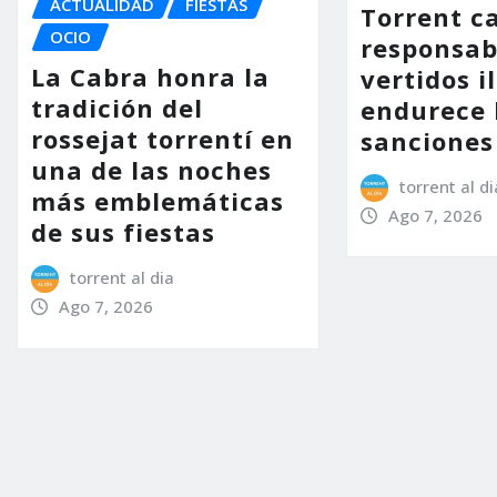
ACTUALIDAD
FIESTAS
Torrent ca
OCIO
responsab
La Cabra honra la
vertidos i
tradición del
endurece 
rossejat torrentí en
sanciones
una de las noches
torrent al di
más emblemáticas
Ago 7, 2026
de sus fiestas
torrent al dia
Ago 7, 2026