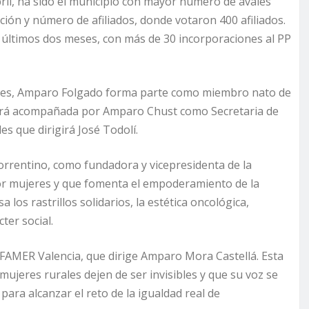
ril, ha sido el municipio con mayor número de avales
ión y número de afiliados, donde votaron 400 afiliados.
os últimos dos meses, con más de 30 incorporaciones al PP
lares, Amparo Folgado forma parte como miembro nato de
stará acompañada por Amparo Chust como Secretaria de
es que dirigirá José Todolí.
torrentino, como fundadora y vicepresidenta de la
or mujeres y que fomenta el empoderamiento de la
 los rastrillos solidarios, la estética oncológica,
ter social.
FAMER Valencia, que dirige Amparo Mora Castellá. Esta
mujeres rurales dejen de ser invisibles y que su voz se
para alcanzar el reto de la igualdad real de