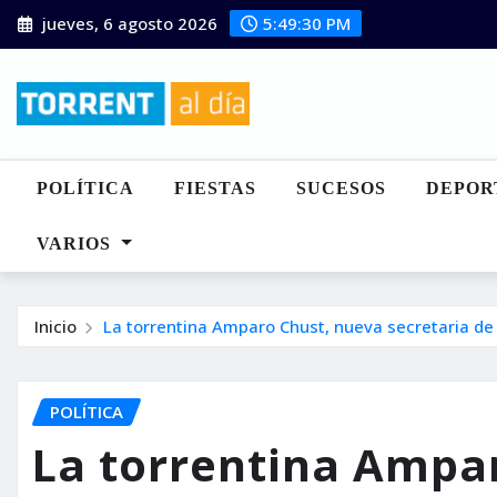
Saltar
jueves, 6 agosto 2026
5:49:31 PM
al
contenido
POLÍTICA
FIESTAS
SUCESOS
DEPOR
VARIOS
Inicio
La torrentina Amparo Chust, nueva secretaria de 
POLÍTICA
La torrentina Ampa