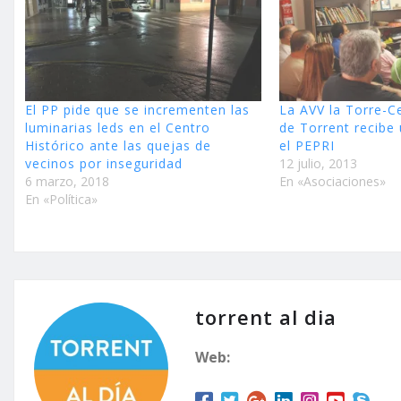
El PP pide que se incrementen las
La AVV la Torre-C
luminarias leds en el Centro
de Torrent recibe
Histórico ante las quejas de
el PEPRI
vecinos por inseguridad
12 julio, 2013
6 marzo, 2018
En «Asociaciones»
En «Política»
torrent al dia
Web: