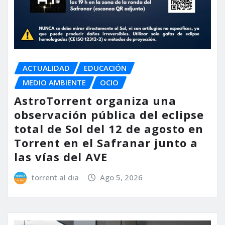
ACTUALIDAD
EDUCACIÓN
MEDIO AMBIENTE
OCIO
AstroTorrent organiza una
observación pública del eclipse
total de Sol del 12 de agosto en
Torrent en el Safranar junto a
las vías del AVE
torrent al dia
Ago 5, 2026