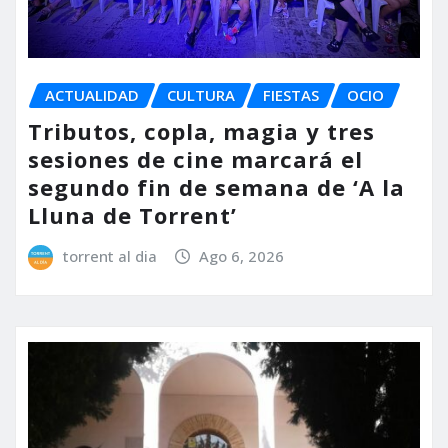
ACTUALIDAD
CULTURA
FIESTAS
OCIO
Tributos, copla, magia y tres
sesiones de cine marcará el
segundo fin de semana de ‘A la
Lluna de Torrent’
torrent al dia
Ago 6, 2026