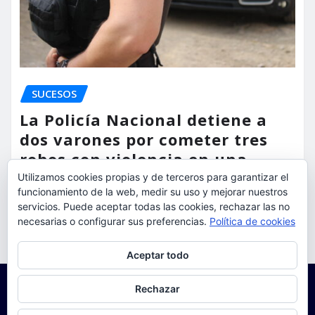
SUCESOS
La Policía Nacional detiene a
dos varones por cometer tres
robos con violencia en una
misma mañana
Utilizamos cookies propias y de terceros para garantizar el
funcionamiento de la web, medir su uso y mejorar nuestros
torrent al dia
Ago 7, 2026
servicios. Puede aceptar todas las cookies, rechazar las no
necesarias o configurar sus preferencias.
Política de cookies
Privacidad y cookies: este sitio usa cookies. Si continúas navegando
Aceptar todo
por él, aceptas su uso.
Para obtener más información, incluido cómo gestionar las cookies,
Rechazar
consulta:
Política de cookies