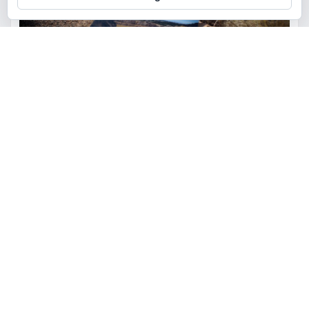
ACTUALIDAD
MEDIO AMBIENTE
POLÍTICA
Torrent restaurará la cantera
de la Serra Perenxisa como
balsa de laminación frente a las
lluvias torrenciales
torrent al dia
Ago 5, 2026