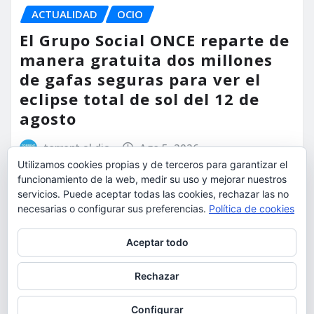
ACTUALIDAD
OCIO
El Grupo Social ONCE reparte de
manera gratuita dos millones
de gafas seguras para ver el
eclipse total de sol del 12 de
agosto
torrent al dia
Ago 5, 2026
Utilizamos cookies propias y de terceros para garantizar el
funcionamiento de la web, medir su uso y mejorar nuestros
servicios. Puede aceptar todas las cookies, rechazar las no
necesarias o configurar sus preferencias.
Política de cookies
Privacidad y cookies: este sitio usa cookies. Si continúas navegando
Aceptar todo
por él, aceptas su uso.
Para obtener más información, incluido cómo gestionar las cookies,
Rechazar
consulta:
Política de cookies
Configurar