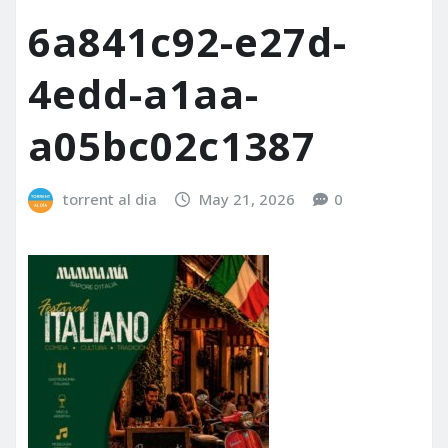
6a841c92-e27d-
4edd-a1aa-
a05bc02c1387
torrent al dia
May 21, 2026
0