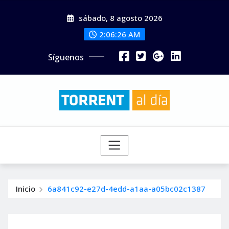
Saltar
sábado, 8 agosto 2026
al
contenido
2:06:27 AM
Síguenos
Inicio
6a841c92-e27d-4edd-a1aa-a05bc02c1387