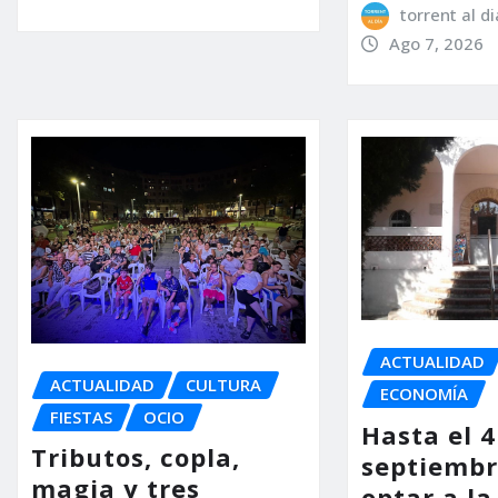
torrent al di
Ago 7, 2026
ACTUALIDAD
ACTUALIDAD
CULTURA
ECONOMÍA
FIESTAS
OCIO
Hasta el 4
Tributos, copla,
septiembr
magia y tres
optar a la