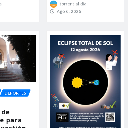
a
torrent al dia
Ago 6, 2026
DEPORTES
 de
e para
 gestión