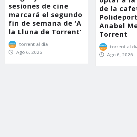
sesiones de cine
de la cafe
marcará el segundo
Polidepor
fin de semana de ‘A
Anabel Me
la Lluna de Torrent’
Torrent
torrent al dia
torrent al di
Ago 6, 2026
Ago 6, 2026