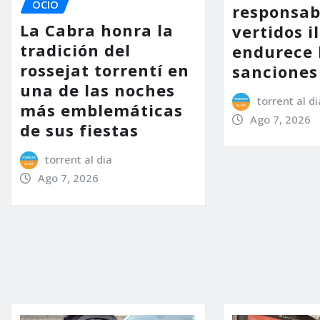
OCIO
responsab
La Cabra honra la
vertidos i
tradición del
endurece 
rossejat torrentí en
sanciones
una de las noches
torrent al di
más emblemáticas
Ago 7, 2026
de sus fiestas
torrent al dia
Ago 7, 2026