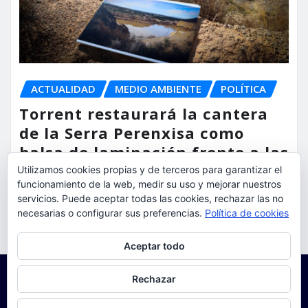
ACTUALIDAD
MEDIO AMBIENTE
POLÍTICA
Torrent restaurará la cantera
de la Serra Perenxisa como
balsa de laminación frente a las
lluvias torrenciales
Utilizamos cookies propias y de terceros para garantizar el
funcionamiento de la web, medir su uso y mejorar nuestros
servicios. Puede aceptar todas las cookies, rechazar las no
torrent al dia
Ago 5, 2026
necesarias o configurar sus preferencias.
Política de cookies
Privacidad y cookies: este sitio usa cookies. Si continúas navegando
Aceptar todo
por él, aceptas su uso.
Para obtener más información, incluido cómo gestionar las cookies,
Rechazar
consulta:
Política de cookies