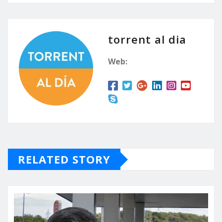
dedicado y preocupado
por los torrentin@s.
Estaban inmersos en la
preocupación de cómo
torrent al dia
todos debemos
recoger…
Web:
RELATED STORY