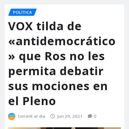
POLÍTICA
VOX tilda de
«antidemocrático
» que Ros no les
permita debatir
sus mociones en
el Pleno
torrent al dia
Jun 29, 2021
0