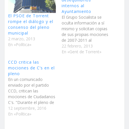
internos al
Ayuntamiento
El PSOE de Torrent
El Grupo Socialista se
rompe el diálogo y el
oculta información a sí
consenso del pleno
mismo y solicitan copias
municipal
de sus propias mociones
2 marzo, 2013
de 2007-2011 al
En «Política»
Ayuntamiento El PSOE
22 febrero, 2013
no solo está dividido
En «Gent de Torrent»
como evidencian sus
CCD critica las
solicitudes a la secretaría
mociones de C’s en el
del pleno sino que son
pleno
vagos, ya que tienen una
En un comunicado
asesora y son nueve los
enviado por el partido
concejales que…
CCD, critican las
mociones de Ciudadanos
C's. "Durante el pleno de
ayer día 8, el equipo de
12 septiembre, 2016
Ciudadanos mostró
En «Política»
claramente que tienen un
gran equipo. Un equipo