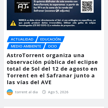
ACTUALIDAD
EDUCACIÓN
MEDIO AMBIENTE
OCIO
AstroTorrent organiza una
observación pública del eclipse
total de Sol del 12 de agosto en
Torrent en el Safranar junto a
las vías del AVE
torrent al dia
Ago 5, 2026