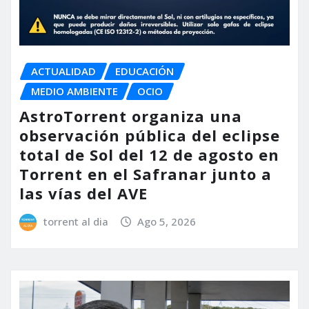
ACTUALIDAD
EDUCACIÓN
MEDIO AMBIENTE
OCIO
AstroTorrent organiza una
observación pública del eclipse
total de Sol del 12 de agosto en
Torrent en el Safranar junto a
las vías del AVE
torrent al dia
Ago 5, 2026