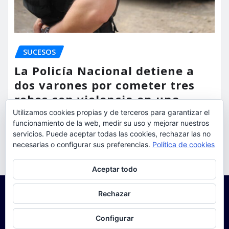
SUCESOS
La Policía Nacional detiene a
dos varones por cometer tres
robos con violencia en una
misma mañana
Utilizamos cookies propias y de terceros para garantizar el
funcionamiento de la web, medir su uso y mejorar nuestros
torrent al dia
Ago 7, 2026
servicios. Puede aceptar todas las cookies, rechazar las no
necesarias o configurar sus preferencias.
Política de cookies
Privacidad y cookies: este sitio usa cookies. Si continúas navegando
Aceptar todo
por él, aceptas su uso.
Para obtener más información, incluido cómo gestionar las cookies,
Rechazar
consulta:
Política de cookies
Configurar