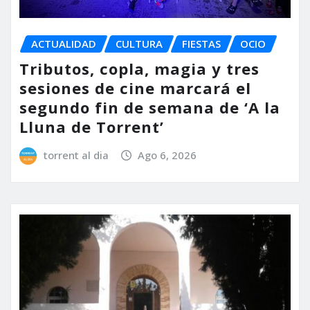
ACTUALIDAD
CULTURA
FIESTAS
OCIO
Tributos, copla, magia y tres
sesiones de cine marcará el
segundo fin de semana de ‘A la
Lluna de Torrent’
torrent al dia
Ago 6, 2026