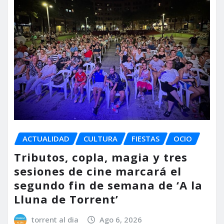
ACTUALIDAD
CULTURA
FIESTAS
OCIO
Tributos, copla, magia y tres
sesiones de cine marcará el
segundo fin de semana de ‘A la
Lluna de Torrent’
torrent al dia
Ago 6, 2026