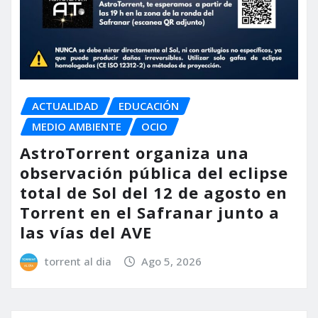
ACTUALIDAD
EDUCACIÓN
MEDIO AMBIENTE
OCIO
AstroTorrent organiza una
observación pública del eclipse
total de Sol del 12 de agosto en
Torrent en el Safranar junto a
las vías del AVE
torrent al dia
Ago 5, 2026