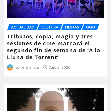
ACTUALIDAD
CULTURA
FIESTAS
OCIO
Tributos, copla, magia y tres
sesiones de cine marcará el
segundo fin de semana de ‘A la
Lluna de Torrent’
torrent al dia
Ago 6, 2026