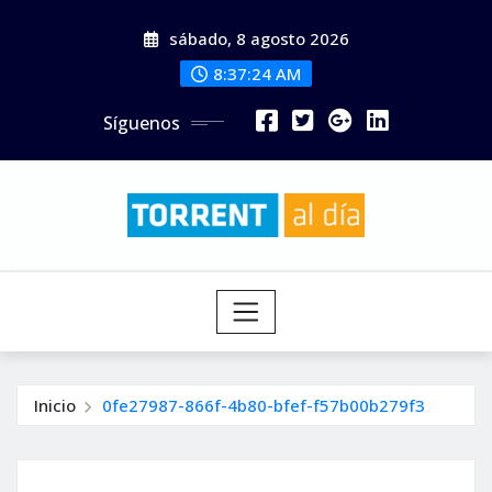
Saltar
sábado, 8 agosto 2026
al
contenido
8:37:25 AM
Síguenos
Inicio
0fe27987-866f-4b80-bfef-f57b00b279f3