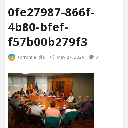
0fe27987-866f-
4b80-bfef-
f57b00b279f3
torrent al dia
May 27, 2026
0