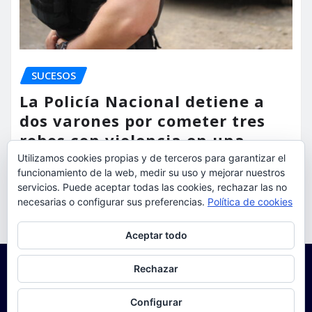
SUCESOS
La Policía Nacional detiene a
dos varones por cometer tres
robos con violencia en una
misma mañana
Utilizamos cookies propias y de terceros para garantizar el
funcionamiento de la web, medir su uso y mejorar nuestros
torrent al dia
Ago 7, 2026
servicios. Puede aceptar todas las cookies, rechazar las no
necesarias o configurar sus preferencias.
Política de cookies
Privacidad y cookies: este sitio usa cookies. Si continúas navegando
Aceptar todo
por él, aceptas su uso.
Para obtener más información, incluido cómo gestionar las cookies,
Rechazar
consulta:
Política de cookies
Configurar