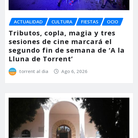
ACTUALIDAD
CULTURA
FIESTAS
OCIO
Tributos, copla, magia y tres
sesiones de cine marcará el
segundo fin de semana de ‘A la
Lluna de Torrent’
torrent al dia
Ago 6, 2026