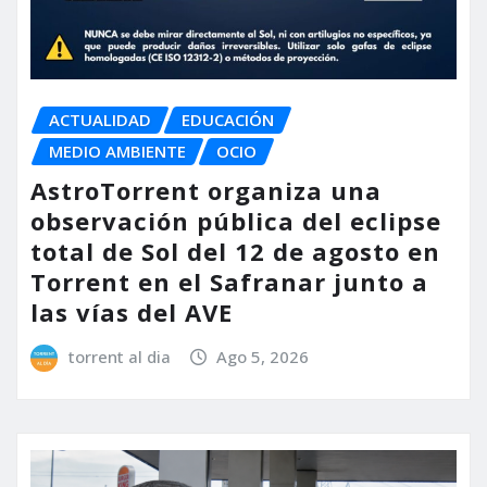
ACTUALIDAD
EDUCACIÓN
MEDIO AMBIENTE
OCIO
AstroTorrent organiza una
observación pública del eclipse
total de Sol del 12 de agosto en
Torrent en el Safranar junto a
las vías del AVE
torrent al dia
Ago 5, 2026