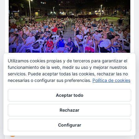
Utilizamos cookies propias y de terceros para garantizar el
funcionamiento de la web, medir su uso y mejorar nuestros
servicios. Puede aceptar todas las cookies, rechazar las no
necesarias o configurar sus preferencias.
Política de cookies
ACTUALIDAD
CULTURA
FIESTAS
OCIO
Privacidad y cookies: este sitio usa cookies. Si continúas navegando
Tributos, copla, magia y tres
Aceptar todo
por él, aceptas su uso.
sesiones de cine marcará el
Para obtener más información, incluido cómo gestionar las cookies,
segundo fin de semana de ‘A la
Rechazar
consulta:
Política de cookies
Lluna de Torrent’
Configurar
torrent al dia
Ago 6, 2026