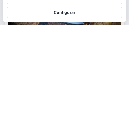
consulta:
Política de cookies
Configurar
ACTUALIDAD
MEDIO AMBIENTE
POLÍTICA
Torrent restaurará la cantera
de la Serra Perenxisa como
balsa de laminación frente a las
lluvias torrenciales
torrent al dia
Ago 5, 2026