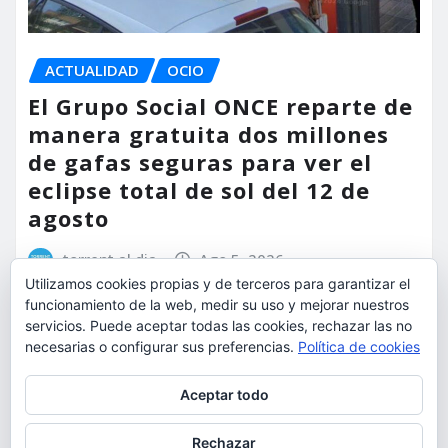
ACTUALIDAD
OCIO
El Grupo Social ONCE reparte de
manera gratuita dos millones
de gafas seguras para ver el
eclipse total de sol del 12 de
agosto
torrent al dia
Ago 5, 2026
Utilizamos cookies propias y de terceros para garantizar el
funcionamiento de la web, medir su uso y mejorar nuestros
servicios. Puede aceptar todas las cookies, rechazar las no
necesarias o configurar sus preferencias.
Política de cookies
Privacidad y cookies: este sitio usa cookies. Si continúas navegando
Aceptar todo
por él, aceptas su uso.
Para obtener más información, incluido cómo gestionar las cookies,
Rechazar