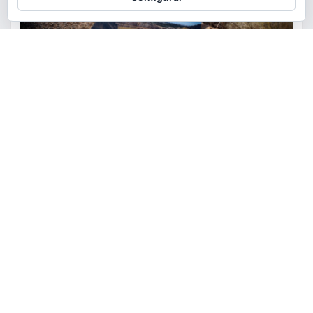
ACTUALIDAD
MEDIO AMBIENTE
POLÍTICA
Torrent restaurará la cantera
de la Serra Perenxisa como
balsa de laminación frente a las
lluvias torrenciales
torrent al dia
Ago 5, 2026