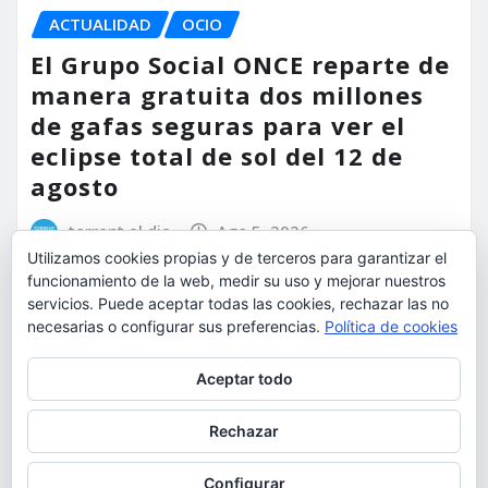
ACTUALIDAD
OCIO
El Grupo Social ONCE reparte de
manera gratuita dos millones
de gafas seguras para ver el
eclipse total de sol del 12 de
agosto
torrent al dia
Ago 5, 2026
Utilizamos cookies propias y de terceros para garantizar el
funcionamiento de la web, medir su uso y mejorar nuestros
servicios. Puede aceptar todas las cookies, rechazar las no
necesarias o configurar sus preferencias.
Política de cookies
Privacidad y cookies: este sitio usa cookies. Si continúas navegando
Aceptar todo
por él, aceptas su uso.
Para obtener más información, incluido cómo gestionar las cookies,
Rechazar
consulta:
Política de cookies
Configurar