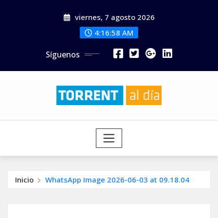
Saltar
viernes, 7 agosto 2026
al
contenido
4:16:59 AM
Síguenos
Inicio
WhatsApp Image 2026-06-03 at 09.18.04