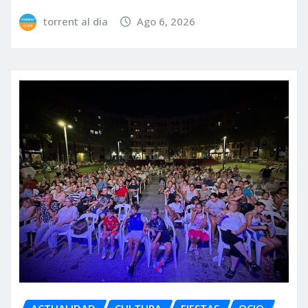
torrent al dia
Ago 6, 2026
ACTUALIDAD
CULTURA
FIESTAS
OCIO