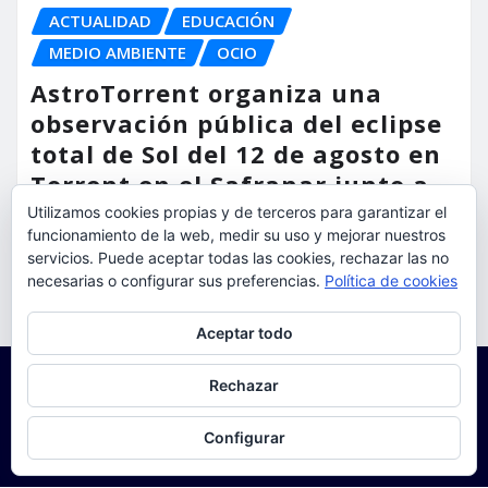
ACTUALIDAD
EDUCACIÓN
MEDIO AMBIENTE
OCIO
AstroTorrent organiza una
observación pública del eclipse
total de Sol del 12 de agosto en
Torrent en el Safranar junto a
las vías del AVE
Utilizamos cookies propias y de terceros para garantizar el
funcionamiento de la web, medir su uso y mejorar nuestros
torrent al dia
Ago 5, 2026
servicios. Puede aceptar todas las cookies, rechazar las no
necesarias o configurar sus preferencias.
Política de cookies
Privacidad y cookies: este sitio usa cookies. Si continúas navegando
Aceptar todo
por él, aceptas su uso.
Para obtener más información, incluido cómo gestionar las cookies,
Rechazar
consulta:
Política de cookies
Configurar