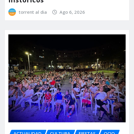
torrent al dia
Ago 6, 2026
ACTUALIDAD
CULTURA
FIESTAS
OCIO